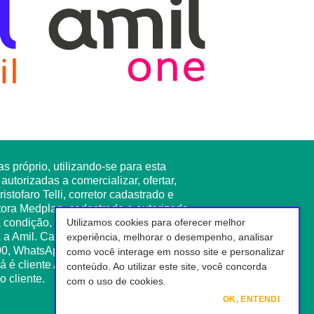
 próprio, utilizando-se para esta
utorizadas a comercializar, ofertar,
stofaro Telli, corretor cadastrado e
tora Medplan, cadastrada e autorizada,
ondição, o objetivo deste site, é tão
Utilizamos cookies para oferecer melhor
a Amil. Caso tenha este interesse, nos
experiência, melhorar o desempenho, analisar
000, WhatsApp 11 95275-1000, e-mail:
como você interage em nosso site e personalizar
á é cliente Amil, ligue 11-3004-1000 e
conteúdo. Ao utilizar este site, você concorda
 cliente.
com o uso de cookies.
OK, ENTENDI