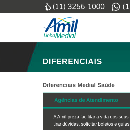
Skip
to
content
DIFERENCIAIS
Diferenciais Medial Saúde
Agências de Atendimento
A Amil preza facilitar a vida dos se
tirar dúvidas, solicitar boletos e gui